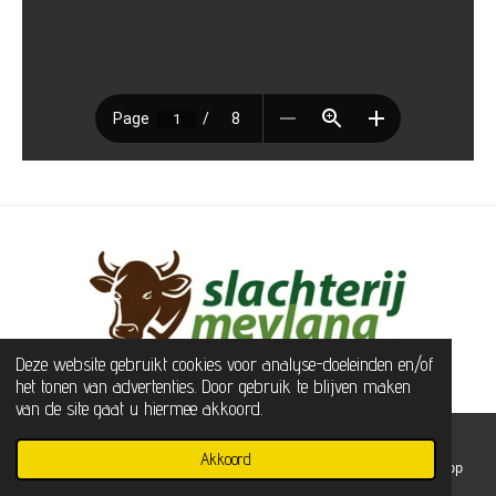
© 2020 - 2026 Slachterij Mevlana
Deze website gebruikt cookies voor analyse-doeleinden en/of
het tonen van advertenties. Door gebruik te blijven maken
van de site gaat u hiermee akkoord.
Akkoord
E-mailadres
Telefoonnummer
Kaart
WhatsApp