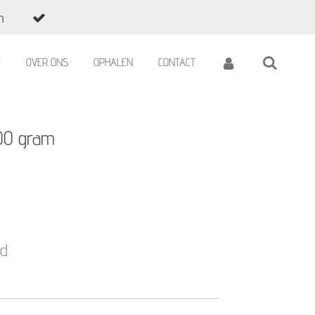
n
T
OVER ONS
OPHALEN
CONTACT
200 gram
ld