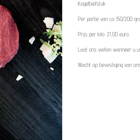
Kogelbiefstuk
Per portie van ca 150/200 gr
Prijs per kilo: 21,00 euro.
Laat ons weten wanneer u uw 
Wacht op bevestiging van ons